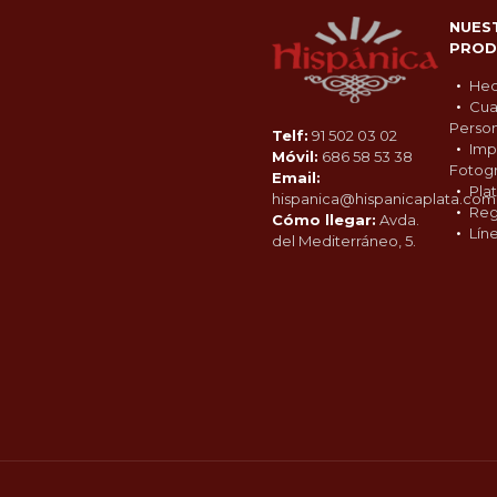
NUES
PROD
Hec
Cua
Person
Telf:
91 502 03 02
Imp
Móvil:
686 58 53 38
Fotogr
Email:
Pla
hispanica@hispanicaplata.com
Reg
Cómo llegar:
Avda.
Lín
del Mediterráneo, 5.