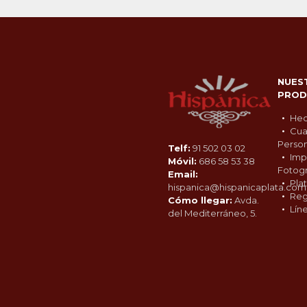
NUES
PROD
Hec
Cua
Person
Telf:
91 502 03 02
Imp
Móvil:
686 58 53 38
Fotogr
Email:
Pla
hispanica@hispanicaplata.com
Reg
Cómo llegar:
Avda.
Lín
del Mediterráneo, 5.