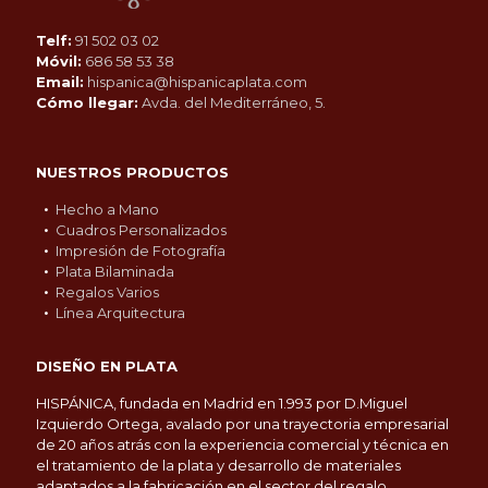
Telf:
91 502 03 02
Móvil:
686 58 53 38
Email:
hispanica@hispanicaplata.com
Cómo llegar:
Avda. del Mediterráneo, 5.
NUESTROS PRODUCTOS
Hecho a Mano
Cuadros Personalizados
Impresión de Fotografía
Plata Bilaminada
Regalos Varios
Línea Arquitectura
DISEÑO EN PLATA
HISPÁNICA, fundada en Madrid en 1.993 por D.Miguel
Izquierdo Ortega, avalado por una trayectoria empresarial
de 20 años atrás con la experiencia comercial y técnica en
el tratamiento de la plata y desarrollo de materiales
adaptados a la fabricación en el sector del regalo.