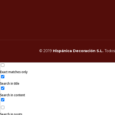
© 2019
Hispánica Decoración S.L.
Todos 
Exact matches only
Search in title
Search in content
Search in posts