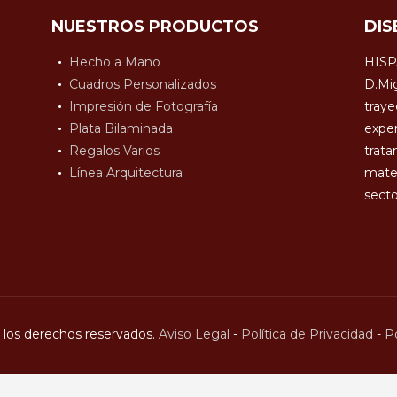
NUESTROS PRODUCTOS
DIS
Hecho a Mano
HISP
Cuadros Personalizados
D.Mig
Impresión de Fotografía
traye
Plata Bilaminada
exper
Regalos Varios
trata
Línea Arquitectura
mater
secto
los derechos reservados.
Aviso Legal
-
Política de Privacidad
-
Po