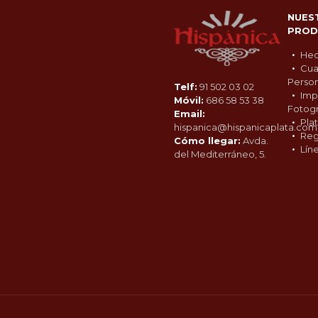
NUES
PROD
Hec
Cua
Person
Telf:
91 502 03 02
Imp
Móvil:
686 58 53 38
Fotogr
Email:
Pla
hispanica@hispanicaplata.com
Reg
Cómo llegar:
Avda.
Lín
del Mediterráneo, 5.