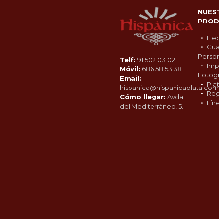
NUES
PROD
Hec
Cua
Person
Telf:
91 502 03 02
Imp
Móvil:
686 58 53 38
Fotogr
Email:
Pla
hispanica@hispanicaplata.com
Reg
Cómo llegar:
Avda.
Lín
del Mediterráneo, 5.