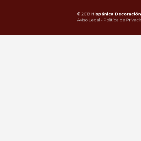
© 2019
Hispánica Decoración 
Aviso Legal
-
Política de Privac