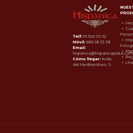
NUES
PROD
Hec
Cua
Person
Telf:
91 502 03 02
Imp
Móvil:
686 58 53 38
Fotogr
Email:
Pla
hispanica@hispanicaplata.com
Reg
Cómo llegar:
Avda.
Lín
del Mediterráneo, 5.