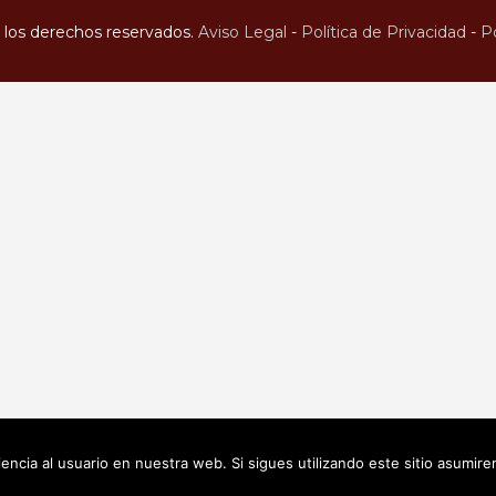
los derechos reservados.
Aviso Legal
-
Política de Privacidad
-
Po
encia al usuario en nuestra web. Si sigues utilizando este sitio asumi