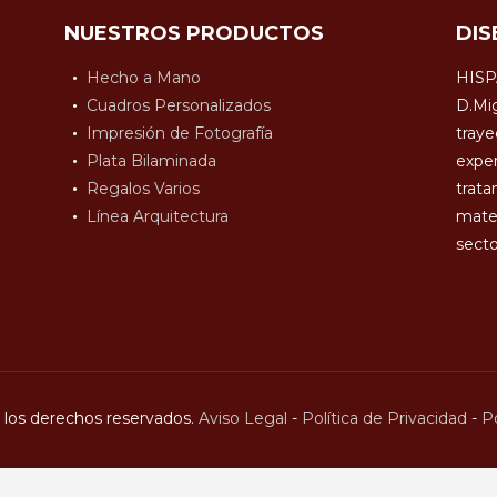
NUESTROS PRODUCTOS
DIS
Hecho a Mano
HISP
Cuadros Personalizados
D.Mig
Impresión de Fotografía
traye
Plata Bilaminada
exper
Regalos Varios
trata
Línea Arquitectura
mater
secto
los derechos reservados.
Aviso Legal
-
Política de Privacidad
-
Po