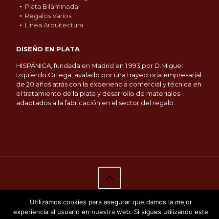
Plata Bilaminada
Regalos Varios
Línea Arquitectura
DISEÑO EN PLATA
HISPÁNICA, fundada en Madrid en 1.993 por D.Miguel
Izquierdo Ortega, avalado por una trayectoria empresarial
de 20 años atrás con la experiencia comercial y técnica en
el tratamiento de la plata y desarrollo de materiales
adaptados a la fabricación en el sector del regalo.
© 2019
Hispánica Decoración S.L.
Todos los derechos
Utilizamos cookies para asegurar que damos la mejor
reservados.
Aviso Legal
-
Política de Privacidad
-
Política
experiencia al usuario en nuestra web. Si sigues utilizando este