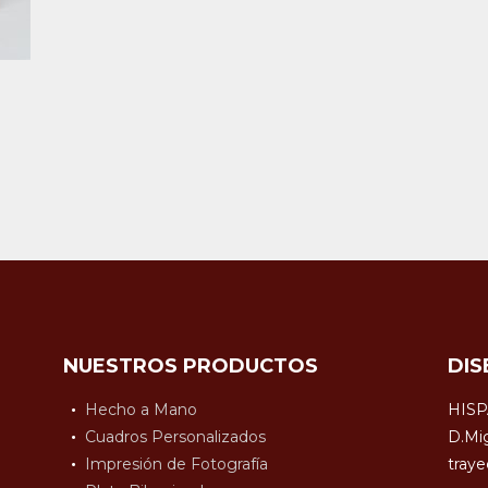
a
NUESTROS PRODUCTOS
DIS
Hecho a Mano
HISP
Cuadros Personalizados
D.Mig
Impresión de Fotografía
traye