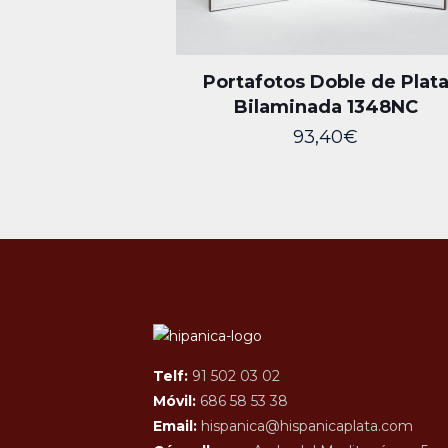
Portafotos Doble de Plat
Bilaminada 1348NC
93,40
€
Telf:
91 502 03 02
Móvil:
686 58 53 38
Email:
hispanica@hispanicaplata.com