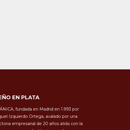
EÑO EN PLATA
ÁNICA, fundada en Madrid en 1.993 por
uel Izquierdo Ortega, avalado por una
ctoria empresarial de 20 años atrás con la