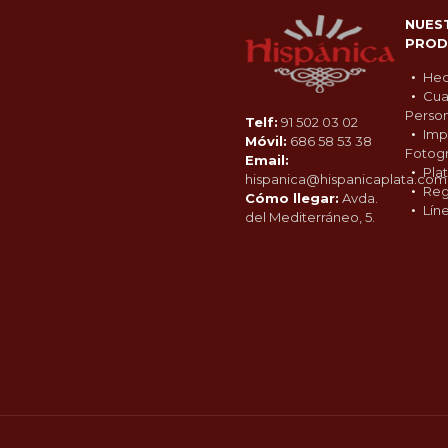
NUES
PROD
Hec
Cua
Person
Telf:
91 502 03 02
Imp
Móvil:
686 58 53 38
Fotogr
Email:
Pla
hispanica@hispanicaplata.com
Reg
Cómo llegar:
Avda.
Lín
del Mediterráneo, 5.