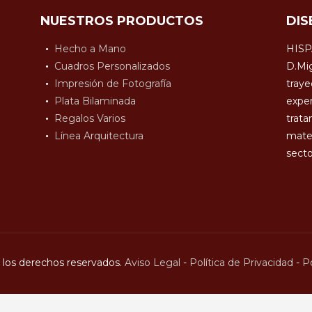
NUESTROS PRODUCTOS
DIS
Hecho a Mano
HISP
Cuadros Personalizados
D.Mig
Impresión de Fotografía
traye
Plata Bilaminada
exper
Regalos Varios
trata
Línea Arquitectura
mater
secto
los derechos reservados.
Aviso Legal
-
Política de Privacidad
-
Po