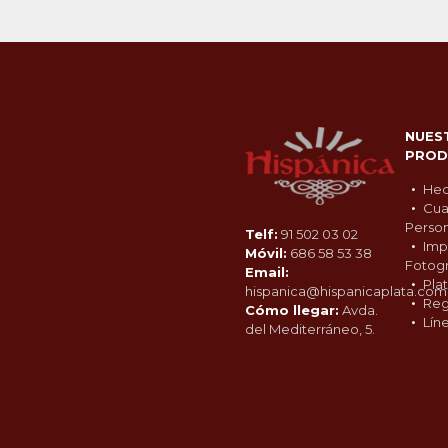
NUES
PROD
Hec
Cua
Person
Telf:
91 502 03 02
Imp
Móvil:
686 58 53 38
Fotogr
Email:
Pla
hispanica@hispanicaplata.com
Reg
Cómo llegar:
Avda.
Lín
del Mediterráneo, 5.