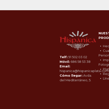
NUES
PROD
Hec
Cua
Person
Telf:
91 502 03 02
Imp
Móvil:
686 58 53 38
Fotogr
Email:
Pla
hispanica@hispanicaplata.com
Reg
Cómo llegar:
Avda.
Lín
del Mediterráneo, 5.