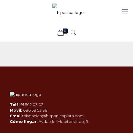
0
Telf:
91 502 03 02
Móvil:
686 58 53 38
Email:
hispanica@hispanicaplata.com
Cómo llegar:
Avda. del Mediterráneo, 5.