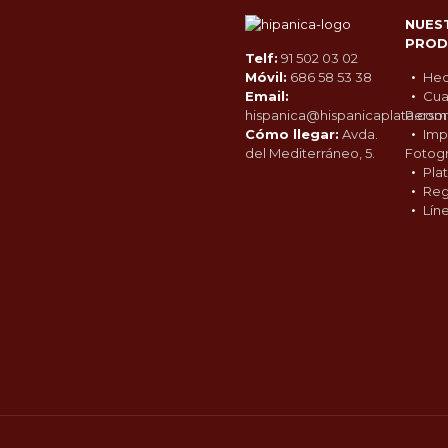
NUES
PROD
Telf:
91 502 03 02
Móvil:
686 58 53 38
Hec
Email:
Cua
hispanica@hispanicaplata.com
Person
Cómo llegar:
Avda.
Imp
del Mediterráneo, 5.
Fotogr
Pla
Reg
Lín