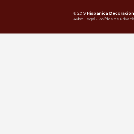
© 2019
Hispánica Decoración 
Aviso Legal
-
Política de Privac