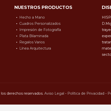
NUESTROS PRODUCTOS
DIS
Hecho a Mano
HISP
Cuadros Personalizados
D.Mig
Impresión de Fotografía
traye
Plata Bilaminada
exper
Regalos Varios
trata
Línea Arquitectura
mater
secto
los derechos reservados.
Aviso Legal
-
Política de Privacidad
-
Po