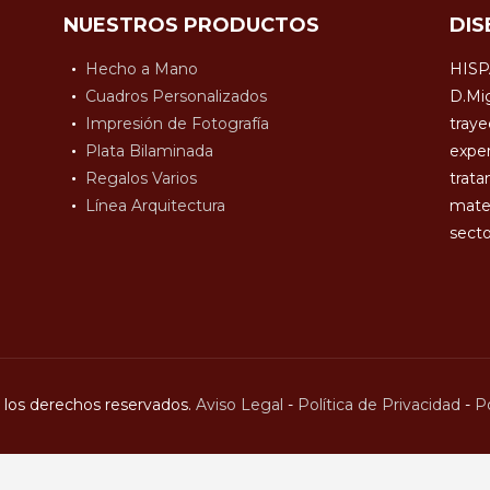
NUESTROS PRODUCTOS
DIS
Hecho a Mano
HISP
Cuadros Personalizados
D.Mig
Impresión de Fotografía
traye
Plata Bilaminada
exper
Regalos Varios
trata
Línea Arquitectura
mater
secto
los derechos reservados.
Aviso Legal
-
Política de Privacidad
-
Po