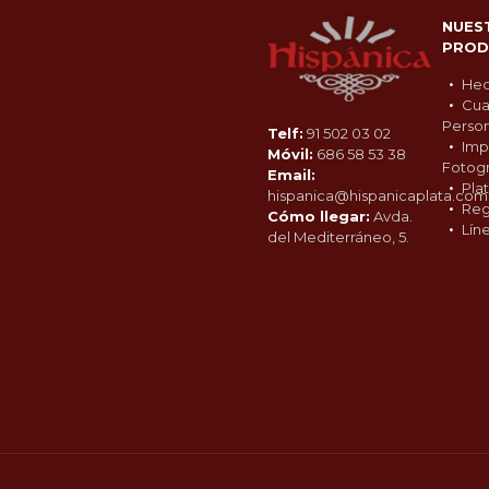
NUES
PROD
Hec
Cua
Person
Telf:
91 502 03 02
Imp
Móvil:
686 58 53 38
Fotogr
Email:
Pla
hispanica@hispanicaplata.com
Reg
Cómo llegar:
Avda.
Lín
del Mediterráneo, 5.