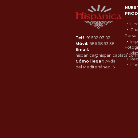
NUES
PROD
Hec
Cua
Person
Telf:
91 502 03 02
Imp
Móvil:
686 58 53 38
Fotogr
Email:
Pla
hispanica@hispanicaplata.com
Reg
Cómo llegar:
Avda.
Lín
del Mediterráneo, 5.