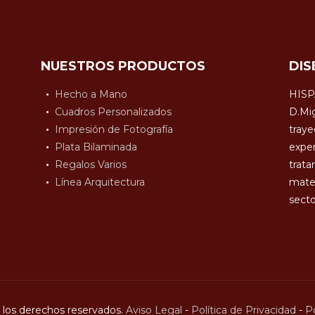
NUESTROS PRODUCTOS
DIS
Hecho a Mano
HISP
Cuadros Personalizados
D.Mig
Impresión de Fotografía
traye
Plata Bilaminada
exper
Regalos Varios
trata
Línea Arquitectura
mater
secto
los derechos reservados.
Aviso Legal
-
Política de Privacidad
-
Po